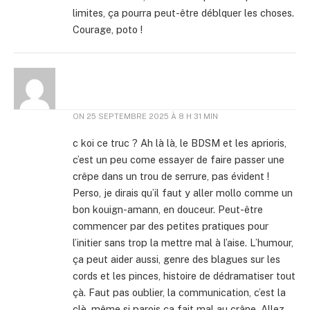
limites, ça pourra peut-être déblquer les choses.
Courage, poto !
ON
25 SEPTEMBRE 2025 À 8 H 31 MIN
c koi ce truc ? Ah là là, le BDSM et les aprioris,
c’est un peu come essayer de faire passer une
crêpe dans un trou de serrure, pas évident !
Perso, je dirais qu’il faut y aller mollo comme un
bon kouign-amann, en douceur. Peut-être
commencer par des petites pratiques pour
l’initier sans trop la mettre mal à l’aise. L’humour,
ça peut aider aussi, genre des blagues sur les
cords et les pinces, histoire de dédramatiser tout
çà. Faut pas oublier, la communication, c’est la
clè, même si parois ça fait mal au crâne. Allez,