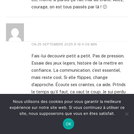
courage, on est tous passés par là ! 🙂
ON
25 SEPTEMBRE 2025 À 19 H 06 MIN
Fais-lui decouvrir petit a petit. Pas de pression.
Essaie des jeux legers, histoire de la mettre en
confiance. La communication, c’est essentiel,
mais reste cool. Si elle flippes, change
d’approche. Écoute ses craintes, ca aide. Prtnds
le temps qu’il faut, ca vaut le coup. Je sui perdu
la haha voilà quoi
Nous utilisons des cookies pour vous garantir la meilleure
expérience sur notre site web. Si vous continuez à utiliser ce
site, nous supposerons que vous en êtes satisfait.
OK