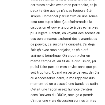
certaines envies avec mon partenaire, et je
peux te dire que ça n’a pas toujours été
simple. Comencer par un film ou une sériee,
cest une super idée. Ça désdramatise la
discussion et ouvre la porte à des échanges
plus légers. Parfois, en voyant des scènes où
des personnages exploent des dynamiques
de pouvoir, ça suscite la curiosité. J’ai déjà
fait çà avec mon conjoint, et çà a ètè
vraiment bénéfique. On a pu rigoler en
même temps et, au fil de la discussion, j’ai
pu lui faire part de mes envies sans que ça
soit trop lurd. Quand on parle de jeux de rôle
ou d’accessoires doux, je me rappelle dun
moment où on a essayé une bande de satin.
C’était une façon assez humble d’entrer
dans l’univers du BDSM, mes ça a permis
d’initier une vraie discussion sur nos limites