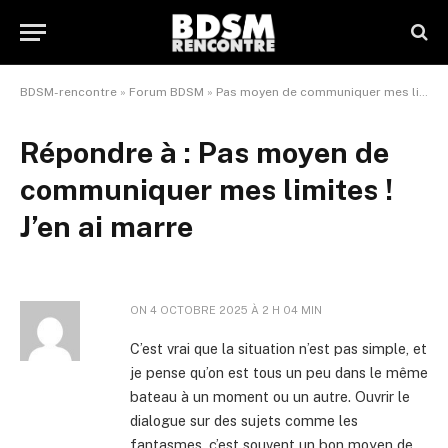
BDSM-rencontre
»
Forum BDSM
»
Pas moyen de communiquer mes limites ! J’en ai marre
Répondre à : Pas moyen de
communiquer mes limites !
J’en ai marre
ON
4 OCTOBRE 2025 À 2 H 04 MIN
C’est vrai que la situation n’est pas simple, et
je pense qu’on est tous un peu dans le même
bateau à un moment ou un autre. Ouvrir le
dialogue sur des sujets comme les
fantasmes, c’est souvent un bon moyen de