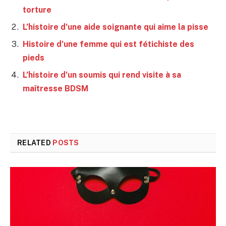
torture
L’histoire d’une aide soignante qui aime la pisse
Histoire d’une femme qui est fétichiste des
pieds
L’histoire d’un soumis qui rend visite à sa
maîtresse BDSM
RELATED
POSTS