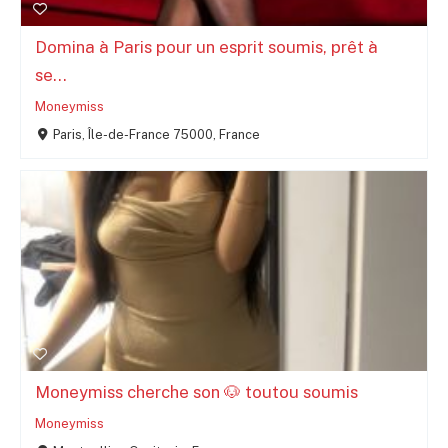
Domina à Paris pour un esprit soumis, prêt à
se...
Moneymiss
Paris, Île-de-France 75000, France
Moneymiss cherche son 🐶 toutou soumis
Moneymiss