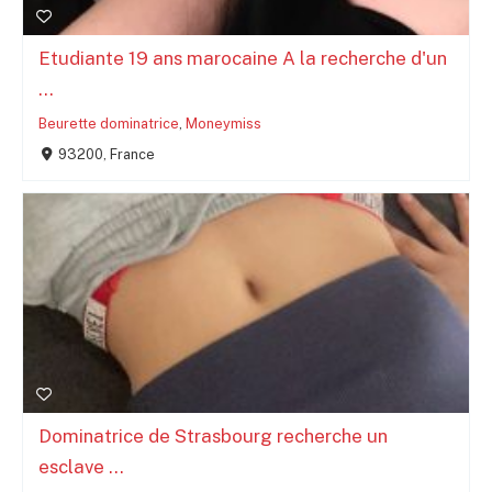
Etudiante 19 ans marocaine A la recherche d'un
...
Beurette dominatrice
,
Moneymiss
93200, France
Dominatrice de Strasbourg recherche un
esclave ...