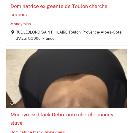
Dominatrice exigeante de Toulon cherche
soumis
Moneymiss
RUE LEBLOND SAINT HILAIRE Toulon, Provence-Alpes-Côte
d'Azur 83000, France
Moneymiss black Débutante cherche money
slave
Dominatrice black
,
Moneymiss