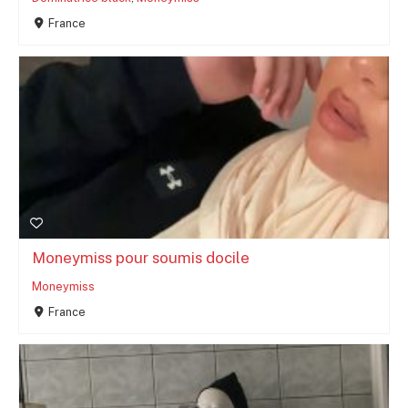
France
Moneymiss pour soumis docile
Moneymiss
France