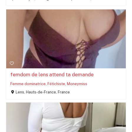
femdom de lens attend ta demande
Femme dominatrice
,
Fétichiste
,
Moneymiss
Lens, Hauts-de-France, France