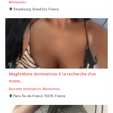
Moneymiss
Strasbourg, Grand Est, France
Maghrébine dominatrice A la recherche d’un
mone...
Beurette dominatrice
,
Moneymiss
Paris, Île-de-France 75018, France