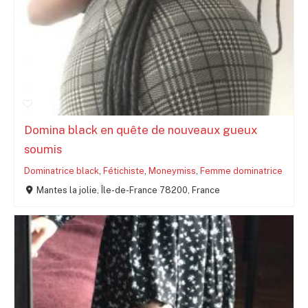
Domina black en quête de nouveaux gueux
soumis
Dominatrice black
,
Fétichiste
,
Moneymiss
,
Femme dominatrice
Mantes la jolie, Île-de-France 78200, France