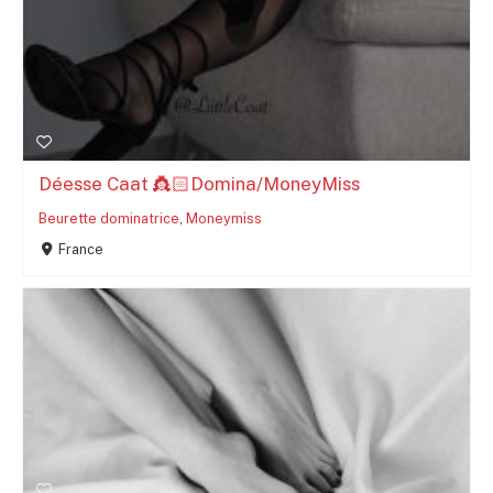
Déesse Caat 👸🏻Domina/MoneyMiss
Beurette dominatrice
,
Moneymiss
France