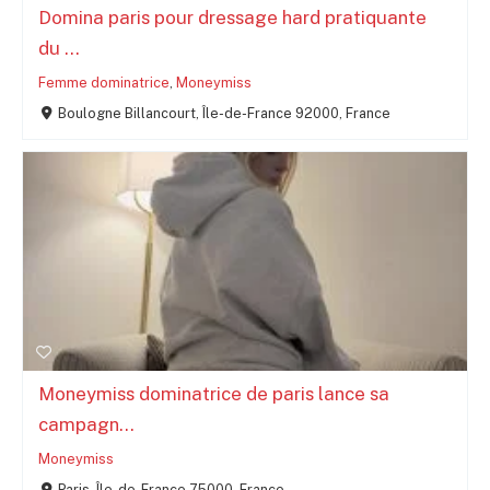
Domina paris pour dressage hard pratiquante
du ...
Femme dominatrice
,
Moneymiss
Boulogne Billancourt, Île-de-France 92000, France
Moneymiss dominatrice de paris lance sa
campagn...
Moneymiss
Paris, Île-de-France 75000, France